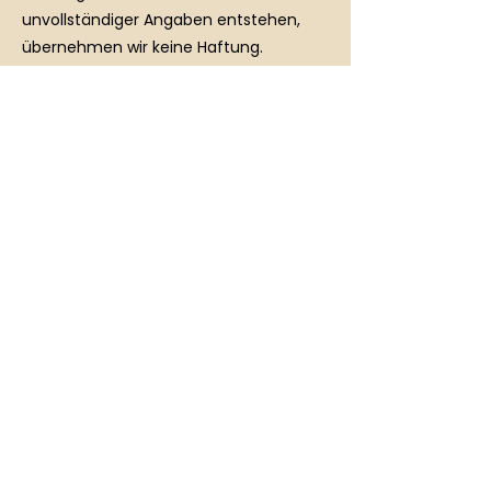
unvollständiger Angaben entstehen,
Kontaktangaben
Hauptstraße 9, Neukirchen bei
Sulzbach-Rosenberg, Germany
+49 9663 200782
info@caremindmotion.de