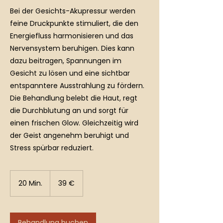
Bei der Gesichts-Akupressur werden
feine Druckpunkte stimuliert, die den
Energiefluss harmonisieren und das
Nervensystem beruhigen. Dies kann
dazu beitragen, Spannungen im
Gesicht zu lösen und eine sichtbar
entspanntere Ausstrahlung zu fördern.
Die Behandlung belebt die Haut, regt
die Durchblutung an und sorgt für
einen frischen Glow. Gleichzeitig wird
der Geist angenehm beruhigt und
Stress spürbar reduziert.
39
Euro
20 Min.
2
39 €
0
M
i
n
Behandlung buchen