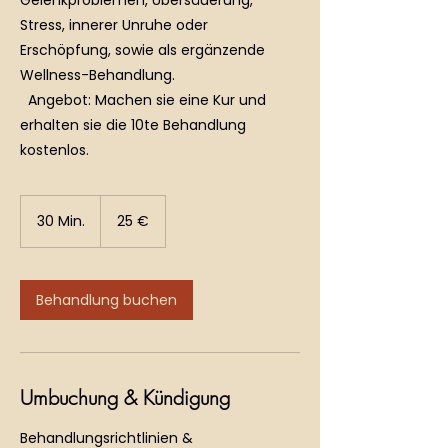
Gelenkproblemen, Übersäuerung,
Stress, innerer Unruhe oder
Erschöpfung, sowie als ergänzende
Wellness-Behandlung.
Angebot: Machen sie eine Kur und
erhalten sie die 10te Behandlung
kostenlos.
25
Euro
30 Min.
3
25 €
0
M
i
n
Behandlung buchen
.
Umbuchung & Kündigung
Behandlungsrichtlinien &