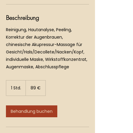
Beschreibung
Reinigung, Hautanalyse, Peeling,
Korrektur der Augenbrauen,
chinesische Akupressur-Massage für
Gesicht/Hals/Decollete/Nacken/Kopf,
individuelle Maske, Wirkstoffkonzentrat,
Augenmaske, Abschlusspflege
89
Euro
1 Std.
1
89 €
S
t
d
Behandlung buchen