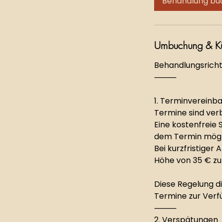
Behandlung bu
Umbuchung & K
Behandlungsricht
⸻
1. Terminvereinb
Termine sind verb
Eine kostenfreie 
dem Termin mögl
Bei kurzfristiger
Höhe von 35 € zu
Diese Regelung d
Termine zur Verfü
⸻
2. Verspätungen