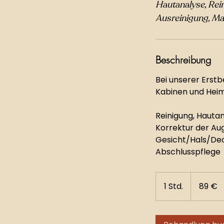
Hautanalyse, Rei
Ausreinigung, M
Beschreibung
Bei unserer Erst
Kabinen und Heimp
Reinigung, Hautan
Korrektur der Au
Gesicht/Hals/Dec
Abschlusspflege
89
Euro
1 Std.
1
89 €
S
t
d