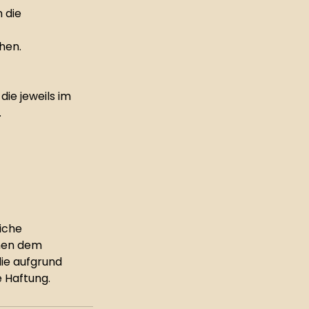
 die
hen.
die jeweils im
.
iche
enen dem
ie aufgrund