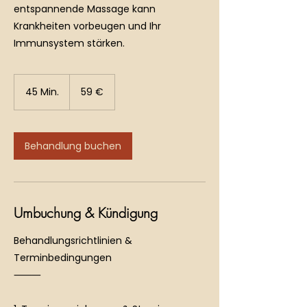
entspannende Massage kann
Krankheiten vorbeugen und Ihr
Immunsystem stärken.
59
Euro
45 Min.
4
59 €
5
M
i
n
Behandlung buchen
.
Umbuchung & Kündigung
Behandlungsrichtlinien &
Terminbedingungen
⸻