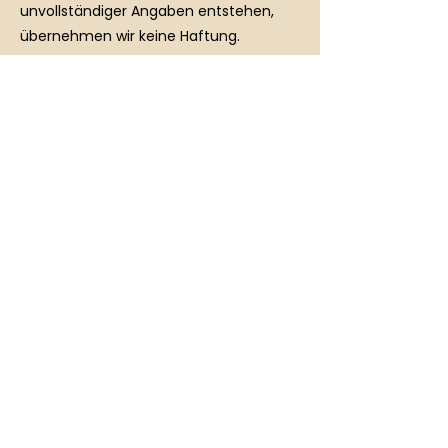
unvollständiger Angaben entstehen,
Kontaktangaben
Hauptstraße 9, Neukirchen bei
Sulzbach-Rosenberg, Germany
+49 9663 200782
info@caremindmotion.de