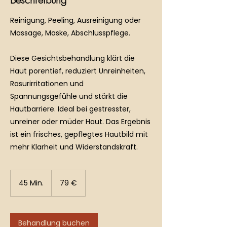
Reinigung, Peeling, Ausreinigung oder
Massage, Maske, Abschlusspflege.
Diese Gesichtsbehandlung klärt die
Haut porentief, reduziert Unreinheiten,
Rasurirritationen und
Spannungsgefühle und stärkt die
Hautbarriere. Ideal bei gestresster,
unreiner oder müder Haut. Das Ergebnis
ist ein frisches, gepflegtes Hautbild mit
79
Euro
45 Min.
4
79 €
5
M
i
n
Behandlung buchen