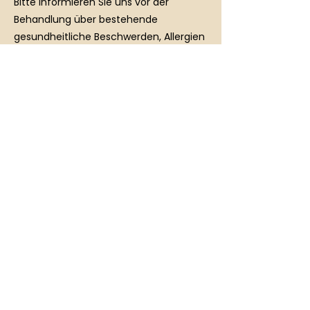
Bitte informieren Sie uns vor der
Behandlung über bestehende
gesundheitliche Beschwerden, Allergien
oder Schwangerschaft. Unsere
Behandlungen dienen dem
Wohlbefinden und ersetzen keine
medizinische Behandlung. Für Schäden,
die aufgrund fehlender oder
unvollständiger Angaben entstehen,
Kontaktangaben
Hauptstraße 9, Neukirchen bei